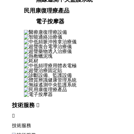
民用康復理療產品
電子按摩器
技術服務


技術服務