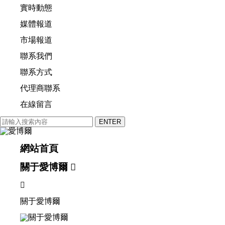
實時動態
媒體報道
市場報道
聯系我們
聯系方式
代理商聯系
在線留言
網站首頁
關于愛博爾


關于愛博爾