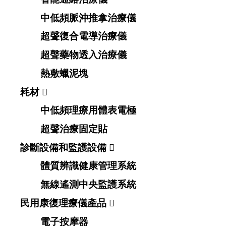
中低頻脈沖推拿治療儀
超聲復合電導治療儀
超聲藥物透入治療儀
熱敷蠟泥塊
耗材

中低頻理療用體表電極
超聲治療固定貼
診斷設備和監護設備

體質辨識健康管理系統
無線遙測中央監護系統
民用康復理療儀產品

電子按摩器