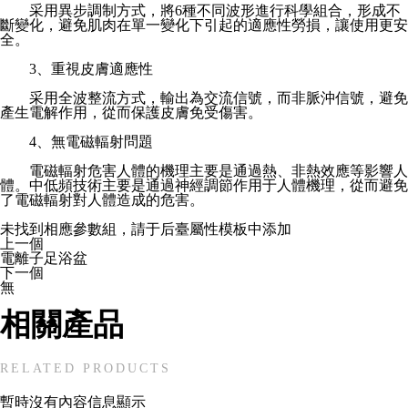
采用異步調制方式，將6種不同波形進行科學組合，形成不
斷變化，避免肌肉在單一變化下引起的適應性勞損，讓使用更安
全。
3、重視皮膚適應性
采用全波整流方式，輸出為交流信號，而非脈沖信號，避免
產生電解作用，從而保護皮膚免受傷害。
4、無電磁輻射問題
電磁輻射危害人體的機理主要是通過熱、非熱效應等影響人
體。中低頻技術主要是通過神經調節作用于人體機理，從而避免
了電磁輻射對人體造成的危害。
未找到相應參數組，請于后臺屬性模板中添加
上一個
電離子足浴盆
下一個
無
相關產品
RELATED PRODUCTS
暫時沒有內容信息顯示