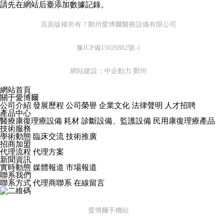
請先在網站后臺添加數據記錄。
頁面版權所有 ? 鄭州愛博爾醫療設備有限公司
豫ICP備15026882號-1
網站建設：中企動力
鄭州
網站首頁
關于愛博爾
公司介紹
發展歷程
公司榮譽
企業文化
法律聲明
人才招聘
產品中心
醫療康復理療設備
耗材
診斷設備、監護設備
民用康復理療產品
技術服務
學術動態
臨床交流
技術推廣
招商加盟
代理流程
代理方案
新聞資訊
實時動態
媒體報道
市場報道
聯系我們
聯系方式
代理商聯系
在線留言
愛博爾手機站