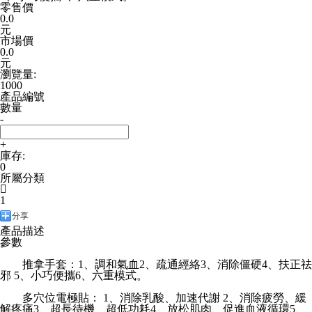
零售價
0.0
元
市場價
0.0
元
瀏覽量:
1000
產品編號
數量
-
+
庫存:
0
所屬分類

1
分享
產品描述
參數
推拿手套：1、調和氣血2、疏通經絡3、消除僵硬4、扶正祛
邪 5、小巧便攜6、六重模式。
多穴位電極貼： 1、消除乳酸、加速代謝 2、消除疲勞、緩
解疼痛3、超長待機、超低功耗4、放松肌肉、促進血液循環5、